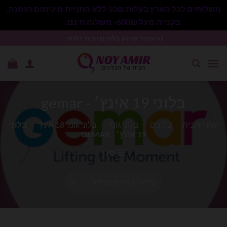
משלוחים לכל הארץ בעלות 50₪ ללא התניית מינימום הזמנה.
בקנייה מעל 600₪- משלוח חינם.
סגור
Ski
נוי עמיר שיווק בלונים וציוד נלווה .
t
conten
בלוני 19 אינץ׳ - gemar
עמוד הבית
/
בלונים
/
בלוני גומי
/
בלוני גומי 18 אינץ'
/
בלוני
19 אינץ׳ - GEMAR
סנן