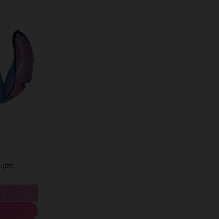
בלון מיילר 28׳
כמות של בלון מיילר 28׳ סטי