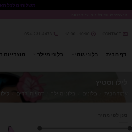
משלוחים לכל הארץ בעלות 50₪ ללא התניית מינימום הזמנה.
Ski
נוי עמיר שיווק בלונים וציוד נלווה .
t
conten
054-231-4473
10:00 - 16:00
CONTACT
דף הבית
בלוני גומי
בלוני מיילר
מוצרי יום ה
לילו וסטיץ
עמוד הבית
/
בלונים
/
בלוני מיילר
/
דמויות ילדים
/
לילו 
סנן לפי מחיר