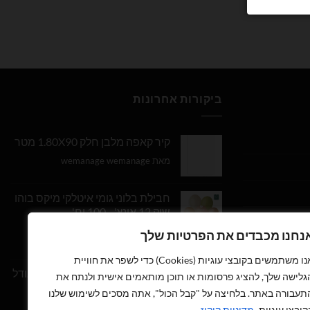
ביקורות אחרונות
קיר קאפה מלבן חלק 1.80X90 מטר
מאת wemanage wemanage
חבילת בלוני גומי איטלקי מיקס בוהו
שיק 12 אינץ' - 100 יח'
נחנו מכבדים את הפרטיות שלך
דורג
5
מתוך
מאת Daniel Edri
5
אנו משתמשים בקובצי עוגיות (Cookies) כדי לשפר את חוויית
בלון מספר 9 בצבע זהב מטאלי גודל
גלישה שלך, להציג פרסומות או תוכן מותאמים אישית ולנתח את
34 אינץ
תעבורה באתר. בלחיצה על "קבל הכול", אתה מסכים לשימוש שלנו
קובצי עוגיות.
מדיניות קוקיז