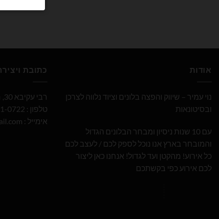
אודות
כתובת ויציר
נוי עמיר – שיווק והפצה בלונים וציוד נלווה לצרכן
רבי עקיבא 30, חולון
ובסיטונאות
טלפון : 052-691-0722
אימייל :
il.com
עם 10 שנות ניסיון ומבחר הבלונים הגדול
והמובחר בארץ אנו נוכל לספק לכם / לעצב לכם
כל אירוע! מהקטן ועד לגדול! אנחנו כאן ליצור
לכם אירוע כפי בקשתכם