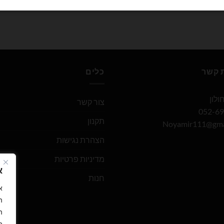
ת קשר
כלים
צור קשר
תקנון
Noyamir111@gma
הצהרת נגישות
מדיניות פרטיות
א
חנות
ה
ה
ב