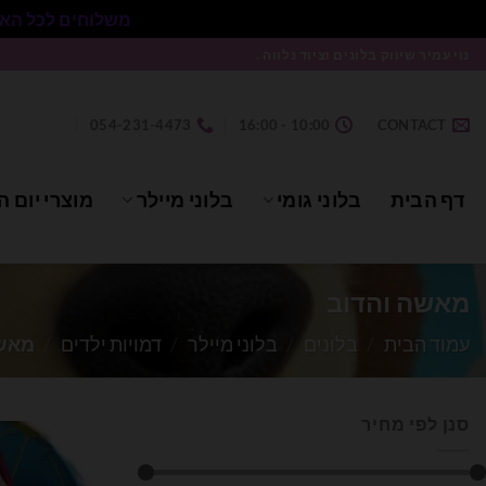
משלוחים לכל הארץ בעלות 50₪ ללא התניית מינימום הזמנה.
Ski
נוי עמיר שיווק בלונים וציוד נלווה .
t
conten
054-231-4473
10:00 - 16:00
CONTACT
דף הבית
בלוני גומי
בלוני מיילר
מוצרי יום ה
מאשה והדוב
עמוד הבית
/
בלונים
/
בלוני מיילר
/
דמויות ילדים
/
מאשה
סנן לפי מחיר