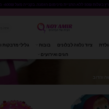
 בקנייה מעל 600₪- משלוח חינם.
חיפוש
עבור:
ולדת
ציוד נלווה לבלונים
בובות
גלילי מדבקות וי
חגים ואירועים
 והדוב