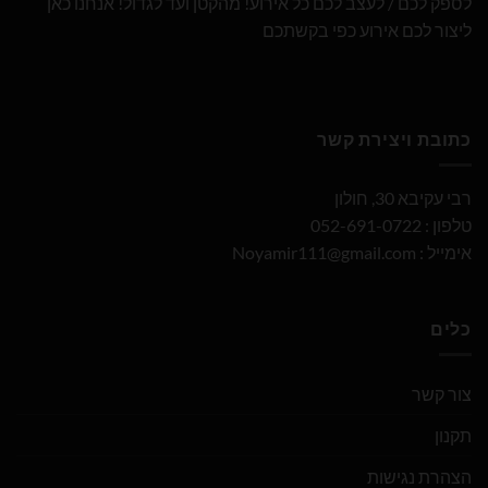
לספק לכם / לעצב לכם כל אירוע! מהקטן ועד לגדול! אנחנו כאן
ליצור לכם אירוע כפי בקשתכם
כתובת ויצירת קשר
רבי עקיבא 30, חולון
טלפון : 052-691-0722
אימייל :
Noyamir111@gmail.com
כלים
צור קשר
תקנון
הצהרת נגישות