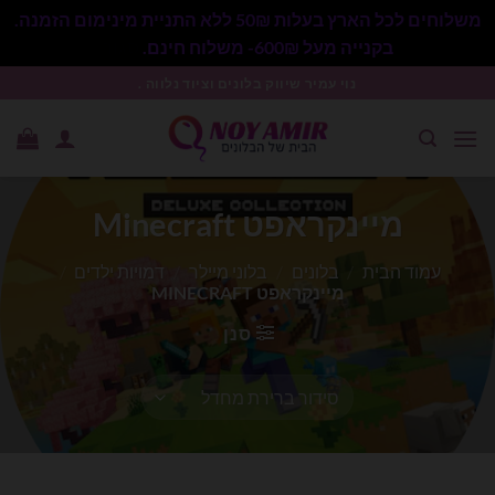
משלוחים לכל הארץ בעלות 50₪ ללא התניית מינימום הזמנה.
בקנייה מעל 600₪- משלוח חינם.
סגור
Ski
נוי עמיר שיווק בלונים וציוד נלווה .
t
conten
מיינקראפט Minecraft
עמוד הבית
/
בלונים
/
בלוני מיילר
/
דמויות ילדים
/
מיינקראפט MINECRAFT
סנן