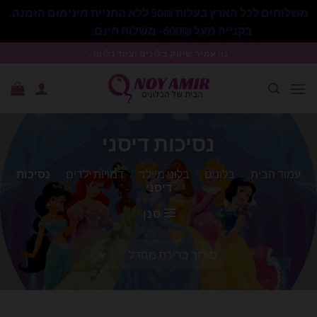
משלוחים לכל הארץ בעלות 50₪ ללא התניית מינימום הזמנה.
בקנייה מעל 600₪- משלוח חינם.
סגור
Ski
נוי עמיר שיווק בלונים וציוד נלווה .
t
conten
נסיכות דיסני
עמוד הבית
/
בלונים
/
בלוני מיילר
/
דמויות ילדים
/
נסיכות
דיסני
סנן