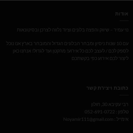
אודות
נוי עמיר – שיווק והפצה בלונים וציוד נלווה לצרכן ובסיטונאות
עם 10 שנות ניסיון ומבחר הבלונים הגדול והמובחר בארץ אנו נוכל
לספק לכם / לעצב לכם כל אירוע! מהקטן ועד לגדול! אנחנו כאן
ליצור לכם אירוע כפי בקשתכם
כתובת ויצירת קשר
רבי עקיבא 30, חולון
טלפון : 052-691-0722
אימייל :
Noyamir111@gmail.com