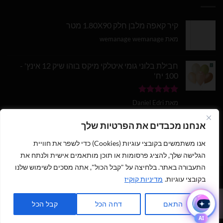
קיר קאפה מלבן חלק 1.80X90 מטר
מאת wemanage wemanage
חבילת בלוני גומי איטלקי מיקס בוהו שיק 12 אינץ' -
100 יח'
דורג
5
מתוך
מאת Daniel Edri
5
בלון מספר 9 בצבע זהב מטאלי גודל 34 אינץ
אנחנו מכבדים את הפרטיות שלך
אנו משתמשים בקובצי עוגיות (Cookies) כדי לשפר את חוויית
דורג
5
מתוך
מאת wemanage wemanage
5
הגלישה שלך, להציג פרסומות או תוכן מותאמים אישית ולנתח את
התעבורה באתר. בלחיצה על "קבל הכול", אתה מסכים לשימוש שלנו
בקובצי עוגיות.
מדיניות קוקיז
1
כתבו לנו ישירות לווצאפ
כל הזכויות שמורות 2026 ©
נוי עמיר - שיווק והפצת בלונים וציוד נלווה
|
התאם
דחה הכל
קבל הכל
מנוהל על ידי
WEmanage - ניהול אתרים