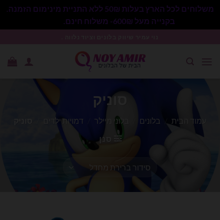
משלוחים לכל הארץ בעלות 50₪ ללא התניית מינימום הזמנה.
בקנייה מעל 600₪- משלוח חינם.
סגור
Ski
נוי עמיר שיווק בלונים וציוד נלווה .
t
conten
סוניק
עמוד הבית
/
בלונים
/
בלוני מיילר
/
דמויות ילדים
/
סוניק
סנן