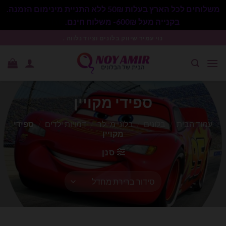
משלוחים לכל הארץ בעלות 50₪ ללא התניית מינימום הזמנה.
בקנייה מעל 600₪- משלוח חינם.
סגור
Ski
נוי עמיר שיווק בלונים וציוד נלווה .
t
conten
ספידי מקויין
עמוד הבית
/
בלונים
/
בלוני מיילר
/
דמויות ילדים
/
ספידי
מקויין
סנן