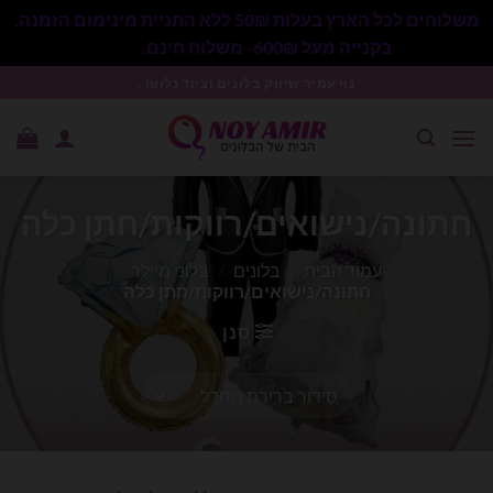
משלוחים לכל הארץ בעלות 50₪ ללא התניית מינימום הזמנה.
בקנייה מעל 600₪- משלוח חינם.
סגור
Ski
נוי עמיר שיווק בלונים וציוד נלווה .
t
conten
חתונה/נישואים/רווקות/חתן כלה
עמוד הבית
/
בלונים
/
בלוני מיילר
/
חתונה/נישואים/רווקות/חתן כלה
סנן