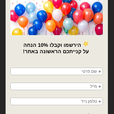
כלי תחבורה
בלוני מיילר
בלון מיילר מכונית מירוץ
בלון מיילר מכונית מירוץ
פורמולה אדומה
וינטג׳ 100X45X20
₪
12.00
₪
15.00
כמות של בלון מיילר מכונית מירוץ פורמולה אדומה
כמות של בלון מיילר מכונית מירוץ וינטג׳ 45X20
×
הוספה לסל
הוספה לסל
🚚
משלוחים מהיום למחר!
חולון, בת ים, תל אביב, ראשון לציון, גבעתיים, רמת
גן, בני ברק, אזור, נס ציונה, רמלה, לוד, אשדוד, יבנה,
פתח תקווה