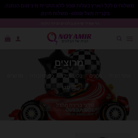
משלוחים לכל הארץ בעלות 50₪ ללא התניית מינימום הזמנה.
בקנייה מעל 600₪- משלוח חינם.
סגור
Ski
נוי עמיר שיווק בלונים וציוד נלווה .
t
conten
מרוצים
עמוד הבית
/
בלונים
/
בלוני מיילר
/
כלי תחבורה
/
מרוצים
סנן