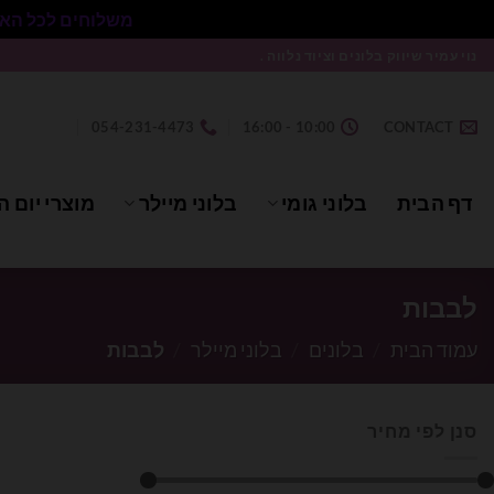
משלוחים לכל הארץ בעלות 50₪ ללא התניית מינימום הזמנה.
Ski
נוי עמיר שיווק בלונים וציוד נלווה .
t
conten
054-231-4473
10:00 - 16:00
CONTACT
דף הבית
בלוני גומי
בלוני מיילר
מוצרי יום ה
לבבות
עמוד הבית
/
בלונים
/
בלוני מיילר
/
לבבות
סנן לפי מחיר