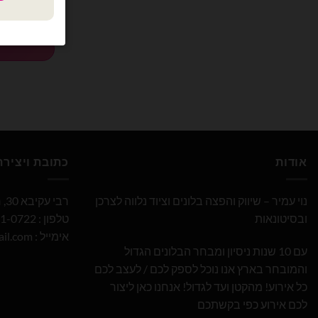
כמות של בלון 
אודות
כתובת ויציר
נוי עמיר – שיווק והפצה בלונים וציוד נלווה לצרכן
רבי עקיבא 30, חולון
ובסיטונאות
טלפון : 052-691-0722
אימייל :
il.com
עם 10 שנות ניסיון ומבחר הבלונים הגדול
והמובחר בארץ אנו נוכל לספק לכם / לעצב לכם
כל אירוע! מהקטן ועד לגדול! אנחנו כאן ליצור
לכם אירוע כפי בקשתכם