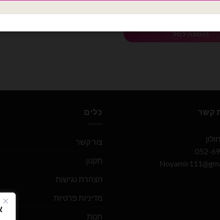
לב אדום ענק במיוחד
הוספה לסל
ת קשר
כלים
צור קשר
תקנון
Noyamir111@gma
הצהרת נגישות
מדיניות פרטיות
א
חנות