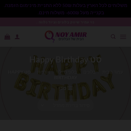
משלוחים לכל הארץ בעלות 50₪ ללא התניית מינימום הזמנה.
בקנייה מעל 600₪- משלוח חינם.
סגור
Ski
נוי עמיר שיווק בלונים וציוד נלווה .
t
conten
סט Happy Birthday
עמוד הבית
/
בלונים
/
בלוני מיילר
/
אותיות
/
סט HAPPY
BIRTHDAY
סנן