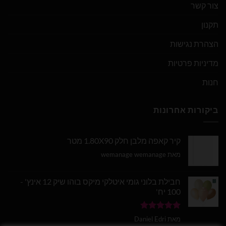
צור קשר
תקנון
הצהרת נגישות
מדיניות פרטיות
חנות
ביקורות אחרונות
קיר קאפה מלבן חלק 1.80X90 מטר
מאת wemanage wemanage
חבילת בלוני גומי איטלקי מיקס בוהו שיק 12 אינץ' -
100 יח'
דורג
5
מתוך
מאת Daniel Edri
5