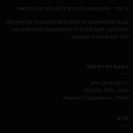
נוי עמיר – שיווק והפצה בלונים וציוד נלווה לצרכן ובסיטונאות
עם 10 שנות ניסיון ומבחר הבלונים הגדול והמובחר בארץ אנו נוכל
לספק לכם / לעצב לכם כל אירוע! מהקטן ועד לגדול! אנחנו כאן
ליצור לכם אירוע כפי בקשתכם
כתובת ויצירת קשר
רבי עקיבא 30, חולון
טלפון : 052-691-0722
אימייל :
Noyamir111@gmail.com
כלים