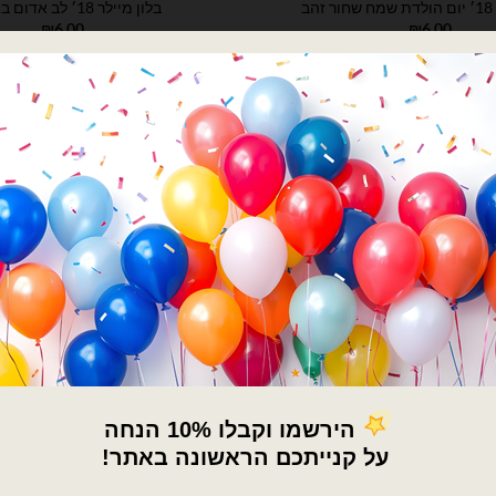
הב
בלון מיילר 18׳ לב אדום באהבה
₪
6.00
₪
6.00
 שמח שחור זהב
כמות של בלון מיילר 18׳ לב אדום באהבה
הוספה לסל
הוספה לסל
×
🚚
משלוחים מהיום למחר!