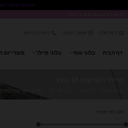
משלוחים לכל הארץ בעלות 50₪ ללא התניית מינימום הזמנה.
Ski
נוי עמיר שיווק בלונים וציוד נלווה .
t
conten
054-231-4473
10:00 - 16:00
CONTACT
דף הבית
בלוני גומי
בלוני מיילר
מוצרי יום ה
מיילר הקדשות 18 אינץ
עמוד הבית
/
בלונים
/
בלוני מיילר
/
מיילר הקדשות/מודפ
סנן לפי מחיר