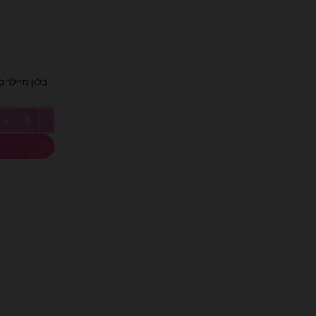
בלון מיילר סטנד
כמות של בלון מיי