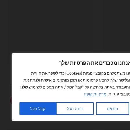
נחנו מכבדים את הפרטיות שלך
בלוני כדורגל
אנו משתמשים בקובצי עוגיות (Cookies) כדי לשפר את חוויית
בלון מיילר כדורגל ביתר ירושלים 18 אינץ׳
המחיר
המחיר
₪
6.00
₪
11.00
גלישה שלך, להציג פרסומות או תוכן מותאמים אישית ולנתח את
המקורי
הנוכחי
תעבורה באתר. בלחיצה על "קבל הכול", אתה מסכים לשימוש שלנו
היה:
הוא:
כמות של בלון מיילר כדורגל ביתר ירושלים 18 אינץ׳
₪6.00.
₪11.00.
קובצי עוגיות.
מדיניות קוקיז
הוספה לסל
התאם
דחה הכל
קבל הכל