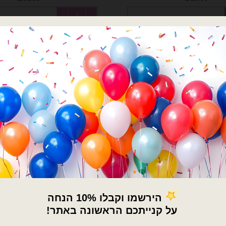
ר גביע זהב 60x65cm
כמות של בלון מיילר גביע כדורגל מהלך ענק
הוספה לסל
הוספה לסל
×
🚚
משלוחים מהיום למחר!