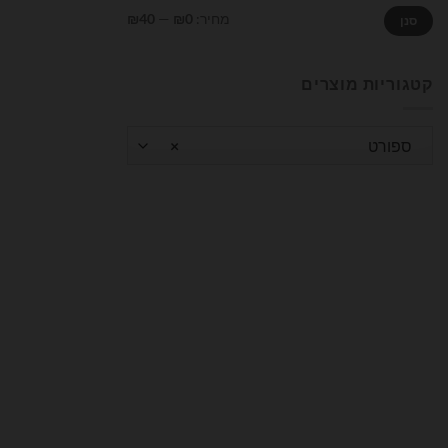
מחיר
מחיר
מחיר:
₪0
—
₪40
סנן
מינימלי
מקסימלי
קטגוריות מוצרים
ספורט
×