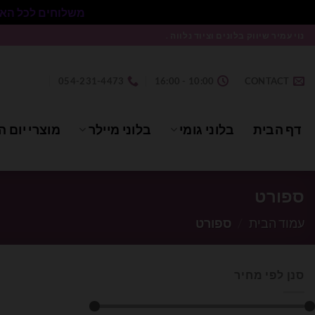
משלוחים לכל הארץ בעלות 50₪ ללא התניית מינימום הזמנה.
Ski
נוי עמיר שיווק בלונים וציוד נלווה .
t
conten
054-231-4473
10:00 - 16:00
CONTACT
דף הבית
בלוני גומי
בלוני מיילר
מוצרי יום ה
ספורט
עמוד הבית
/
ספורט
סנן לפי מחיר