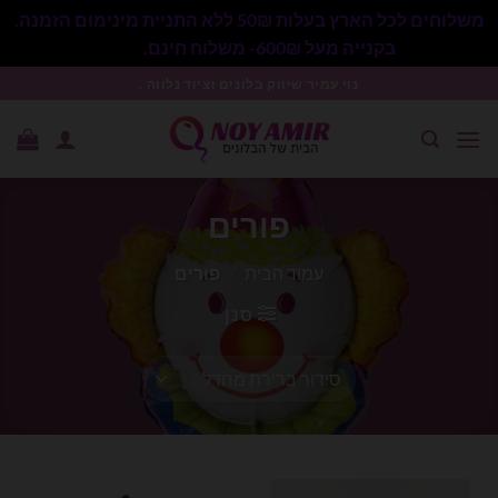
משלוחים לכל הארץ בעלות 50₪ ללא התניית מינימום הזמנה.
בקנייה מעל 600₪- משלוח חינם.
סגור
Ski
נוי עמיר שיווק בלונים וציוד נלווה .
t
conten
פורים
עמוד הבית
/
פורים
סנן