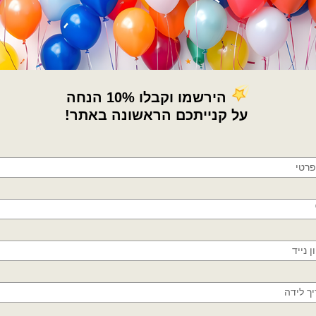
הוספה לסל
הוספה לסל
×
🚚
משלוחים מהיום למחר!
חולון, בת ים, תל אביב, ראשון לציון, גבעתיים, רמת
גן, בני ברק, אזור, נס ציונה, רמלה, לוד, אשדוד, יבנה,
פתח תקווה
קישוטים ונרות לעוגה
קישוטים ונרות לעוגה
וכים זהב
מארז 12 יח נרות ארוכים כסופים