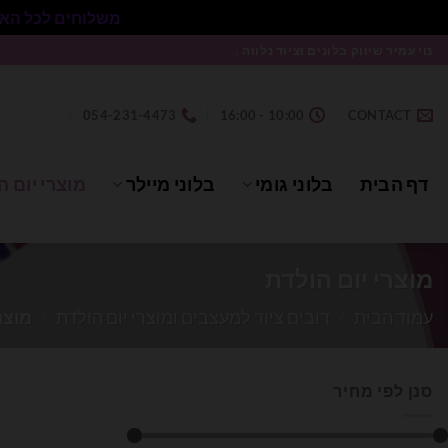
משלוחים לכל הארץ בעלות 50₪ ללא התניית מינימום הזמנה.
Ski
נוי עמיר שיווק בלונים וציוד נלווה .
t
conten
054-231-4473
10:00 - 16:00
CONTACT
דף הבית
בלוני גומי
בלוני מיילר
מוצרי יום ה
מוצרי יום הולדת
עמוד הבית
/
דובים ציוד למעצבים ומוצרי יום הולדת
/
מוצרי
סנן לפי מחיר