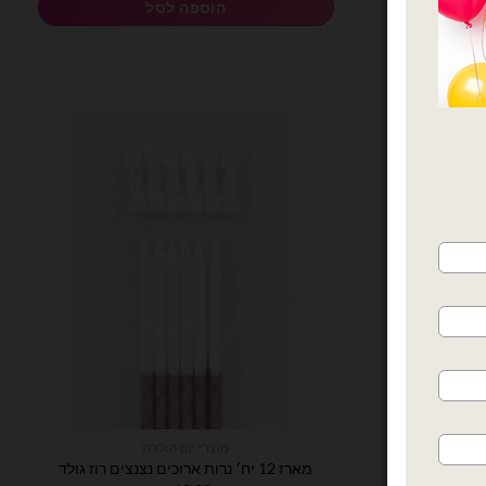
הוספה לסל
מוצרי יום הולדת
מארז 12 יח׳ נרות ארוכים נצנצים רוז גולד