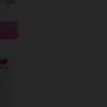
מאר
כמות של מארז 12 יח׳ נרות ור