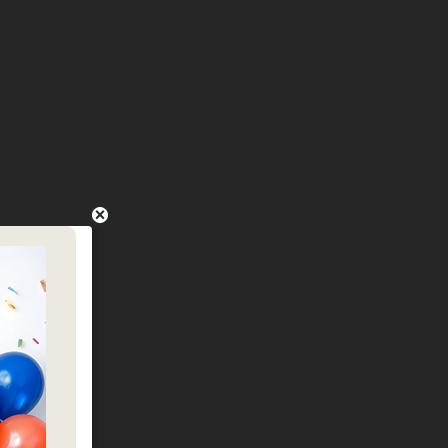
דובים צ
שישיית
כמות של שישיית ז