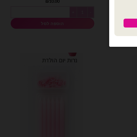
₪
10.00
כמות של מארז 12 יח׳ נרות ארוכים נצנצים רוז גולד
הוספה לסל