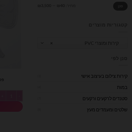
מחיר
מחיר
מחיר:
₪40
—
₪3,500
סנן
מינימלי
מקסימלי
קטגוריות מוצרים
קירות ומוצרי PVC
×
סנן לפי
קירות צילום בעיצוב אישי
(1)
פפיון PVC
במות
(4)
כמות של פפיון PVC מעוצב x80
סטנדים לרקעים ורקעים
(7)
שלטים ומעמדים מעץ
(8)