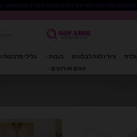
 בקנייה מעל 600₪- משלוח חינם.
חיפוש
עבור:
ולדת
ציוד נלווה לבלונים
בובות
גלילי מדבקות וי
חגים ואירועים