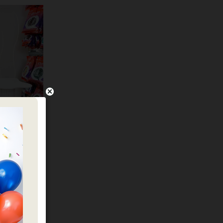
עמ
כמות של עמדת PVC דגם ג