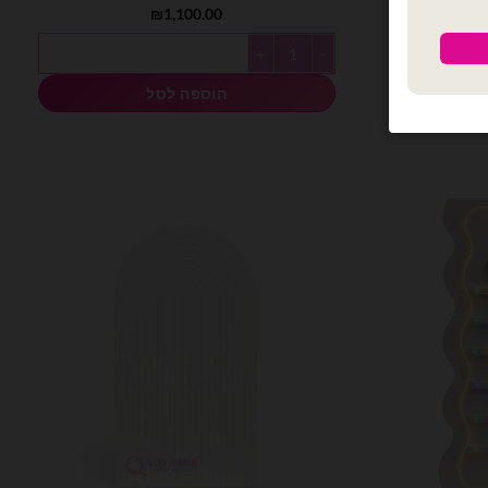
המחיר
₪
1,100.00
₪
הנוכחי
הוא:
לד
כמות של קיר דקורטיבי "מזמור לתודה" – PVC
₪1,499.00.
₪
הוספה לסל