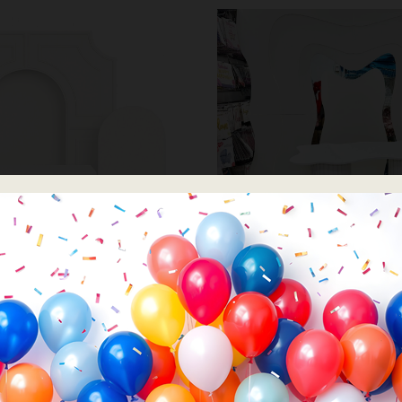
במות
במות
עמדת צילום PVC גשר + 
דת PVC דגם גלים
מסגרת קאנט
המחיר
2,500.00
₪
2,828.00
₪
2,828.00
המקורי
היה:
לים
כמות של עמדת צילום PVC גשר + קיר מעוגל + שולחן מסגרת קאנט
2,828.00.
הוספה לסל
הוספה לסל