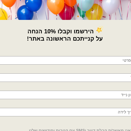
×
🚚
משלוחים מהיום למחר!
חולון, בת ים, תל אביב, ראשון לציון, גבעתיים, רמת
גן, בני ברק, אזור, נס ציונה, רמלה, לוד, אשדוד, יבנה,
פתח תקווה
במות
קירות ומוצרי PVC
עמדת צילום PVC גשר + קיר מעוגל + שולחן
קיר משקפיים עם תאורת
פסים