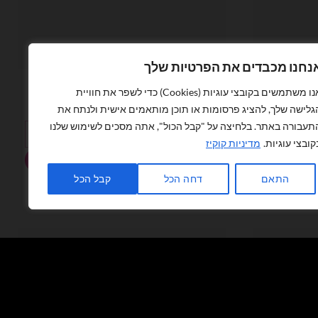
נחנו מכבדים את הפרטיות שלך
קירות ומוצרי PVC
אנו משתמשים בקובצי עוגיות (Cookies) כדי לשפר את חוויית
PV
קיר מעוגל עומד מחומר PVC דוגמת פסים
₪
800.00
גלישה שלך, להציג פרסומות או תוכן מותאמים אישית ולנתח את
תעבורה באתר. בלחיצה על "קבל הכול", אתה מסכים לשימוש שלנו
PVC
כמות של קיר מעוגל עומד מחומר PVC דוגמת פסים
קובצי עוגיות.
מדיניות קוקיז
הוספה לסל
התאם
דחה הכל
קבל הכל