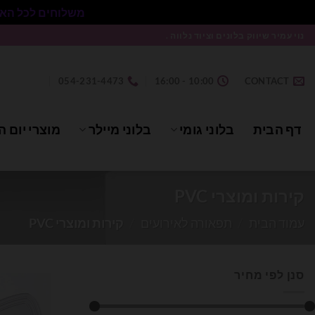
משלוחים לכל הארץ בעלות 50₪ ללא התניית מינימום הזמנה.
Ski
נוי עמיר שיווק בלונים וציוד נלווה .
t
conten
054-231-4473
10:00 - 16:00
CONTACT
דף הבית
בלוני גומי
בלוני מיילר
מוצרי יום ה
קירות ומוצרי PVC
עמוד הבית
/
תפאורה לאירועים
/
קירות ומוצרי PVC
סנן לפי מחיר