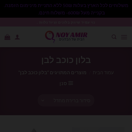
משלוחים לכל הארץ בעלות 50₪ ללא התניית מינימום הזמנה.
בקנייה מעל 600₪- משלוח חינם.
סגור
Ski
נוי עמיר שיווק בלונים וציוד נלווה .
t
conten
בלון כוכב לבן
עמוד הבית
/
מוצרים המתויגים “בלון כוכב לבן”
סנן