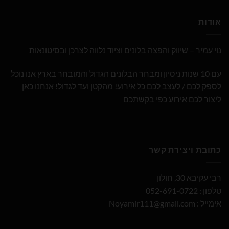
אודות
נוי עמיר – שיווק והפצה בלונים וציוד נלווה לצרכן ובסיטונאות
עם 10 שנות ניסיון ומבחר הבלונים הגדול והמובחר בארץ אנו נוכל
לספק לכם / לעצב לכם כל אירוע! מהקטן ועד לגדול! אנחנו כאן
ליצור לכם אירוע כפי בקשתכם
כתובת ויצירת קשר
רבי עקיבא 30, חולון
טלפון : 052-691-0722
אימייל :
Noyamir111@gmail.com