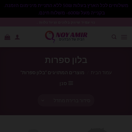
משלוחים לכל הארץ בעלות 50₪ ללא התניית מינימום הזמנה.
בקנייה מעל 600₪- משלוח חינם.
סגור
Ski
נוי עמיר שיווק בלונים וציוד נלווה .
t
conten
בלון ספרות
עמוד הבית
/
מוצרים המתויגים “בלון ספרות”
סנן