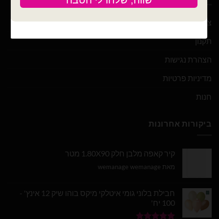
צור קשר
תקנון
הצהרת נגישות
מדיניות פרטיות
חנות
ביקורות אחרונות
קיר קאפה מלבן חלק 1.80X90 מטר
מאת wemanage wemanage
חבילת בלוני גומי איטלקי מיקס בוהו שיק 12 אינץ' -
100 יח'