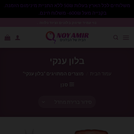
משלוחים לכל הארץ בעלות 50₪ ללא התניית מינימום הזמנה.
בקנייה מעל 600₪- משלוח חינם.
סגור
Ski
נוי עמיר שיווק בלונים וציוד נלווה .
t
conten
בלון ענקי
עמוד הבית
/
מוצרים המתויגים “בלון ענקי”
סנן