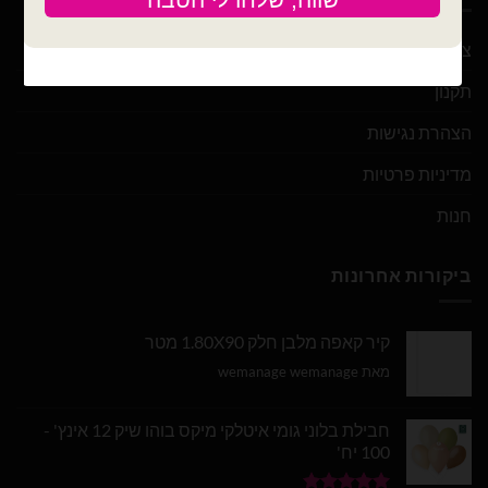
צור קשר
תקנון
הצהרת נגישות
מדיניות פרטיות
חנות
ביקורות אחרונות
קיר קאפה מלבן חלק 1.80X90 מטר
מאת wemanage wemanage
חבילת בלוני גומי איטלקי מיקס בוהו שיק 12 אינץ' -
100 יח'