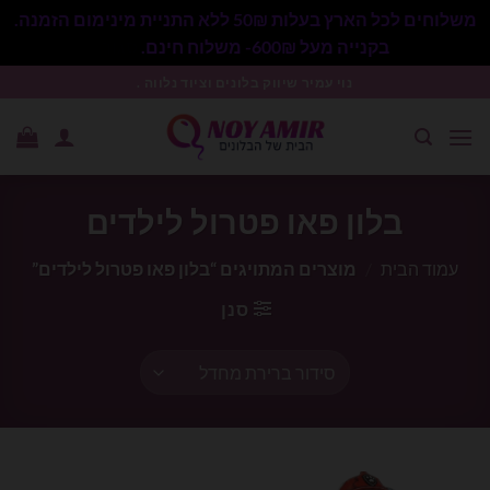
משלוחים לכל הארץ בעלות 50₪ ללא התניית מינימום הזמנה.
בקנייה מעל 600₪- משלוח חינם.
סגור
Ski
נוי עמיר שיווק בלונים וציוד נלווה .
t
conten
בלון פאו פטרול לילדים
עמוד הבית
/
מוצרים המתויגים “בלון פאו פטרול לילדים”
סנן