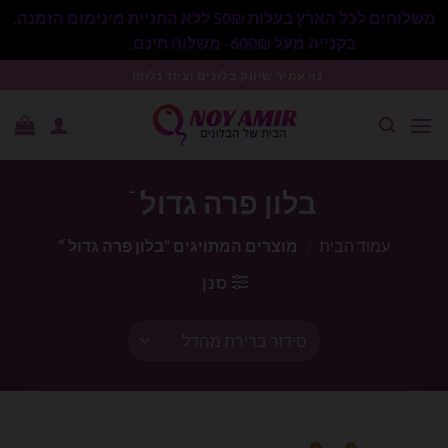
משלוחים לכל הארץ בעלות 50₪ ללא התניית מינימום הזמנה.
בקנייה מעל 600₪- משלוח חינם.
סגור
Ski
נוי עמיר שיווק בלונים וציוד נלווה .
t
conten
בלון פרה גדול ֿ
עמוד הבית
/
מוצרים המתויגים “בלון פרה גדול ֿ”
סנן