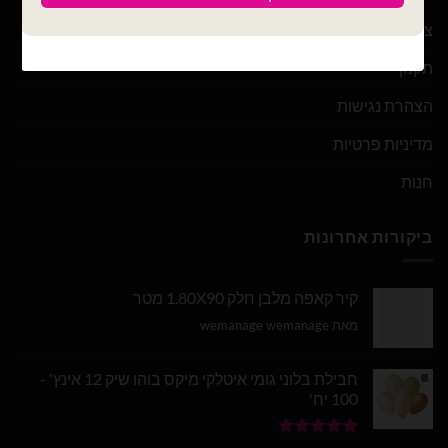
צור קשר
תקנון
הצהרת נגישות
מדיניות פרטיות
חנות
ביקורות אחרונות
קיר קאפה מלבן חלק 1.80X90 מטר
מאת wemanage wemanage
חבילת בלוני גומי איטלקי מיקס בוהו שיק 12 אינץ' -
100 יח'