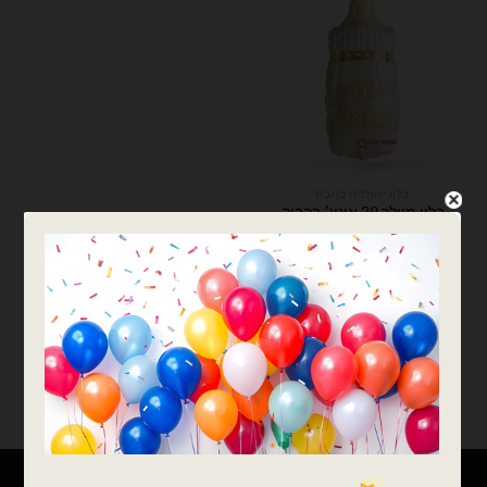
בלוני הולדת בן/בת
בלון מיילר 29 אינצ׳ בקבוק
Hi Baby בצבע שמנת
₪
10.00
כמות של בלון מיילר 29 אינצ׳ בקבוק Hi Baby בצבע שמנת
הוספה לסל