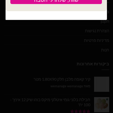
צור קשר
תקנון
הצהרת נגישות
מדיניות פרטיות
חנות
ביקורות אחרונות
קיר קאפה מלבן חלק 1.80X90 מטר
מאת wemanage wemanage
חבילת בלוני גומי איטלקי מיקס בוהו שיק 12 אינץ' -
100 יח'