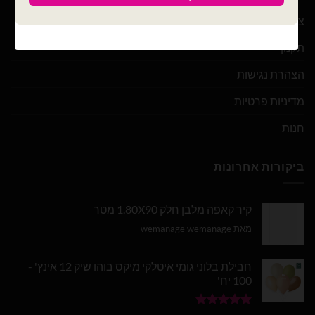
צור קשר
תקנון
הצהרת נגישות
מדיניות פרטיות
חנות
ביקורות אחרונות
קיר קאפה מלבן חלק 1.80X90 מטר
מאת wemanage wemanage
חבילת בלוני גומי איטלקי מיקס בוהו שיק 12 אינץ' -
100 יח'