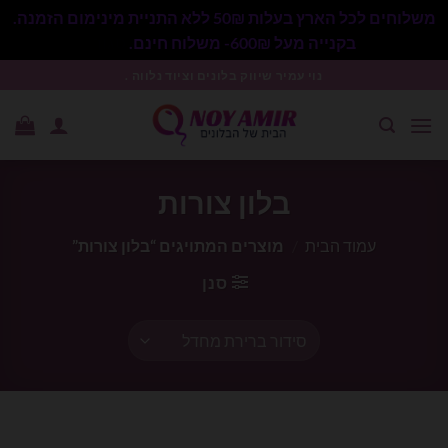
משלוחים לכל הארץ בעלות 50₪ ללא התניית מינימום הזמנה.
בקנייה מעל 600₪- משלוח חינם.
סגור
Ski
נוי עמיר שיווק בלונים וציוד נלווה .
t
conten
בלון צורות
עמוד הבית
/
מוצרים המתויגים “בלון צורות”
סנן