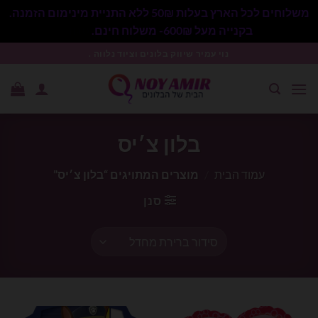
משלוחים לכל הארץ בעלות 50₪ ללא התניית מינימום הזמנה.
בקנייה מעל 600₪- משלוח חינם.
סגור
Ski
נוי עמיר שיווק בלונים וציוד נלווה .
t
conten
בלון צ׳יס
עמוד הבית
/
מוצרים המתויגים “בלון צ׳יס”
סנן