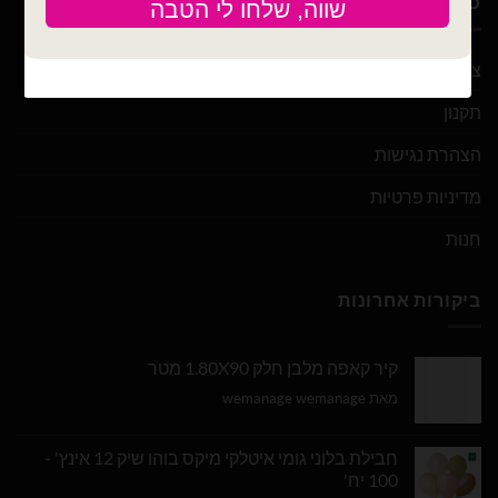
כלים
צור קשר
תקנון
הצהרת נגישות
מדיניות פרטיות
חנות
ביקורות אחרונות
קיר קאפה מלבן חלק 1.80X90 מטר
מאת wemanage wemanage
חבילת בלוני גומי איטלקי מיקס בוהו שיק 12 אינץ' -
100 יח'