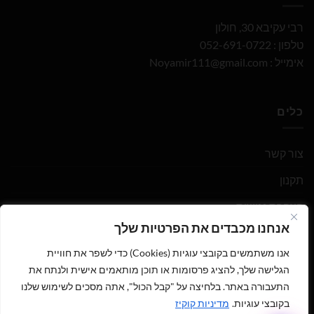
רבי עקיבא 30, חולון
טלפון : 052-691-0722
אימייל :
Noyamir111@gmail.com
כלים
צור קשר
תקנון
הצהרת נגישות
אנחנו מכבדים את הפרטיות שלך
מדיניות פרטיות
אנו משתמשים בקובצי עוגיות (Cookies) כדי לשפר את חוויית
חנות
הגלישה שלך, להציג פרסומות או תוכן מותאמים אישית ולנתח את
התעבורה באתר. בלחיצה על "קבל הכול", אתה מסכים לשימוש שלנו
ביקורות אחרונות
בקובצי עוגיות.
מדיניות קוקיז
1