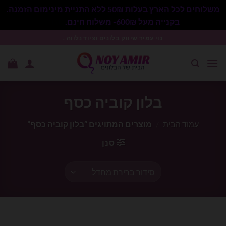
משלוחים לכל הארץ בעלות 50₪ ללא התניית מינימום הזמנה.
בקנייה מעל 600₪- משלוח חינם.
סגור
Ski
נוי עמיר שיווק בלונים וציוד נלווה .
t
conten
בלון קוביה כסף
עמוד הבית
/
מוצרים המתויגים “בלון קוביה כסף”
סנן