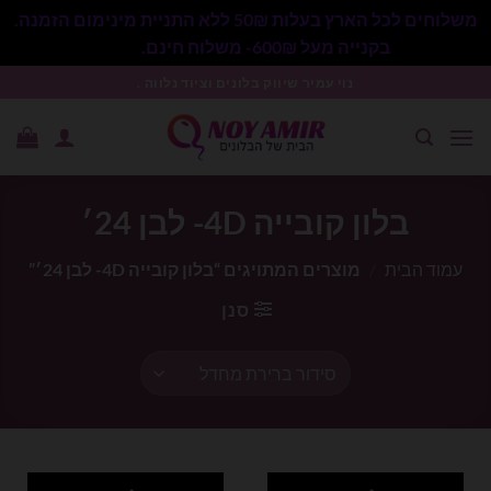
משלוחים לכל הארץ בעלות 50₪ ללא התניית מינימום הזמנה.
בקנייה מעל 600₪- משלוח חינם.
סגור
Ski
נוי עמיר שיווק בלונים וציוד נלווה .
t
conten
בלון קובייה 4D- לבן 24׳
עמוד הבית
/
מוצרים המתויגים “בלון קובייה 4D- לבן 24׳”
סנן