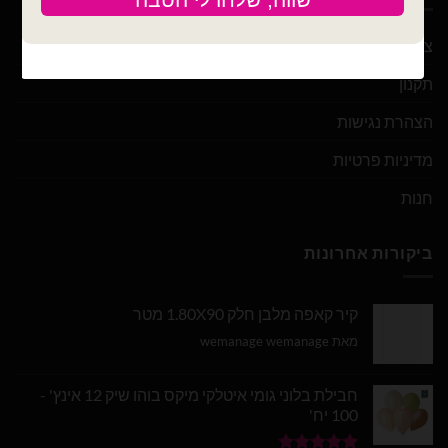
צור קשר
תקנון
הצהרת נגישות
מדיניות פרטיות
חנות
ביקורות אחרונות
קיר קאפה מלבן חלק 1.80X90 מטר
מאת wemanage wemanage
חבילת בלוני גומי איטלקי מיקס בוהו שיק 12 אינץ' -
100 יח'