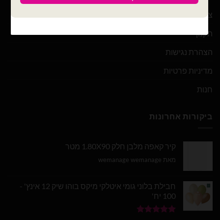
צור קשר
תקנון
הצהרת נגישות
מדיניות פרטיות
חנות
ביקורות אחרונות
קיר קאפה מלבן חלק 1.80X90 מטר
מאת wemanage wemanage
חבילת בלוני גומי איטלקי מיקס בוהו שיק 12 אינץ' -
100 יח'