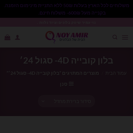
משלוחים לכל הארץ בעלות 50₪ ללא התניית מינימום הזמנה.
בקנייה מעל 600₪- משלוח חינם.
סגור
Ski
נוי עמיר שיווק בלונים וציוד נלווה .
t
conten
בלון קובייה 4D- סגול 24׳
עמוד הבית
/
מוצרים המתויגים “בלון קובייה 4D- סגול 24׳”
סנן