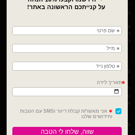
נוי עמיר – שיווק והפצה בלונים וציוד נלווה לצרכן ובסיטונאות
×
🚚
עם 10 שנות ניסיון ומבחר הבלונים הגדול והמובחר בארץ אנו נוכל
לספק לכם / לעצב לכם כל אירוע! מהקטן ועד לגדול! אנחנו כאן
משלוחים מהיום למחר!
ליצור לכם אירוע כפי בקשתכם
חולון, בת ים, תל אביב, ראשון לציון, גבעתיים, רמת
גן, בני ברק, אזור, נס ציונה, רמלה, לוד, אשדוד, יבנה,
פתח תקווה
כתובת ויצירת קשר
רבי עקיבא 30, חולון
טלפון : 052-691-0722
אימייל :
Noyamir111@gmail.com
כלים