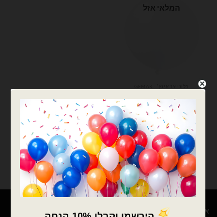
המלאי אזל
בלוני 19 אינץ׳ - GEMAR
בלון גומי איטלקי לבן 31
אינצ׳ פיתה ענק
₪
16.00
המלאי אזל
צרפו אותי לרשימת
המתנה
אודות