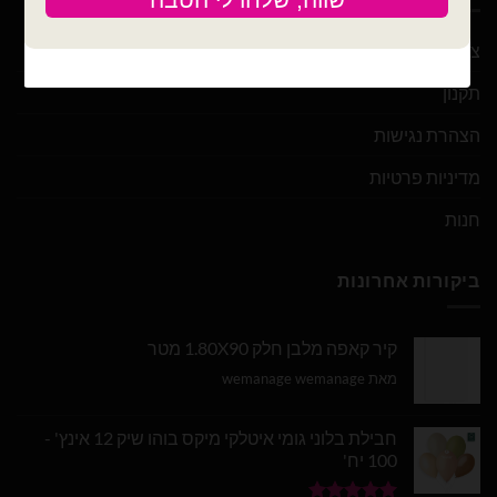
צור קשר
תקנון
הצהרת נגישות
מדיניות פרטיות
חנות
ביקורות אחרונות
קיר קאפה מלבן חלק 1.80X90 מטר
מאת wemanage wemanage
חבילת בלוני גומי איטלקי מיקס בוהו שיק 12 אינץ' -
100 יח'