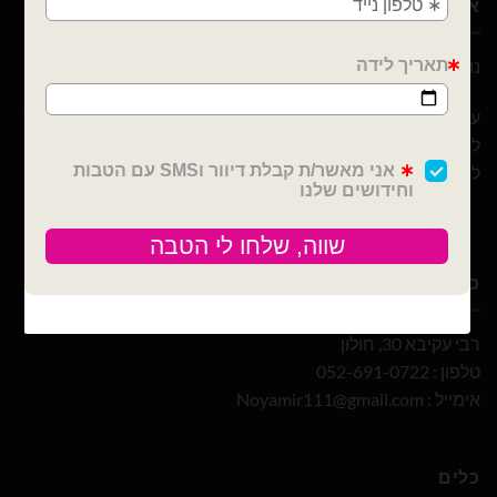
אודות
נוי עמיר – שיווק והפצה בלונים וציוד נלווה לצרכן ובסיטונאות
עם 10 שנות ניסיון ומבחר הבלונים הגדול והמובחר בארץ אנו נוכל
לספק לכם / לעצב לכם כל אירוע! מהקטן ועד לגדול! אנחנו כאן
ליצור לכם אירוע כפי בקשתכם
כתובת ויצירת קשר
רבי עקיבא 30, חולון
טלפון : 052-691-0722
אימייל :
Noyamir111@gmail.com
כלים