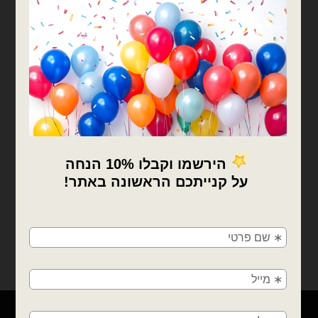
דמויות ילדים
ציידות השדים של הקיי פופ
KPop Demon Hunters
מידה 18 אינצ
₪
8.00
כמות של ציידות השדים של הקיי פופ KPop Demon Hunters מידה 18 אינצ
×
הוספה לסל
🚚
משלוחים מהיום למחר!
חולון, בת ים, תל אביב, ראשון לציון, גבעתיים, רמת
גן, בני ברק, אזור, נס ציונה, רמלה, לוד, אשדוד, יבנה,
פתח תקווה