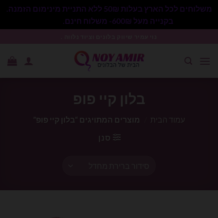
משלוחים לכל הארץ בעלות 50₪ ללא התניית מינימום הזמנה.
בקנייה מעל 600₪- משלוח חינם.
סגור
Ski
נוי עמיר שיווק בלונים וציוד נלווה .
t
conten
בלון קיי פופ
עמוד הבית
/
מוצרים המתויגים “בלון קיי פופ”
סנן