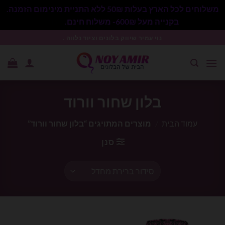
משלוחים לכל הארץ בעלות 50₪ ללא התניית מינימום הזמנה.
בקנייה מעל 600₪- משלוח חינם.
סגור
Ski
נוי עמיר שיווק בלונים וציוד נלווה .
t
conten
בלון שחור וורוד
עמוד הבית
/
מוצרים המתויגים “בלון שחור וורוד”
סנן