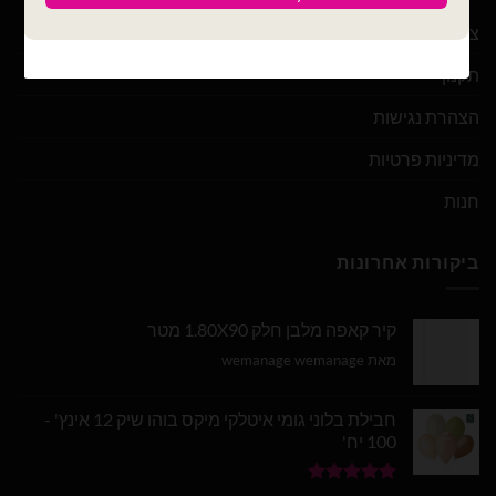
צור קשר
תקנון
הצהרת נגישות
מדיניות פרטיות
חנות
ביקורות אחרונות
קיר קאפה מלבן חלק 1.80X90 מטר
מאת wemanage wemanage
חבילת בלוני גומי איטלקי מיקס בוהו שיק 12 אינץ' -
100 יח'