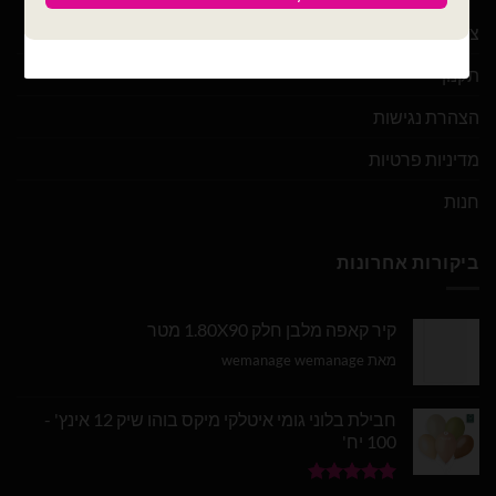
צור קשר
תקנון
הצהרת נגישות
מדיניות פרטיות
חנות
ביקורות אחרונות
קיר קאפה מלבן חלק 1.80X90 מטר
מאת wemanage wemanage
חבילת בלוני גומי איטלקי מיקס בוהו שיק 12 אינץ' -
100 יח'