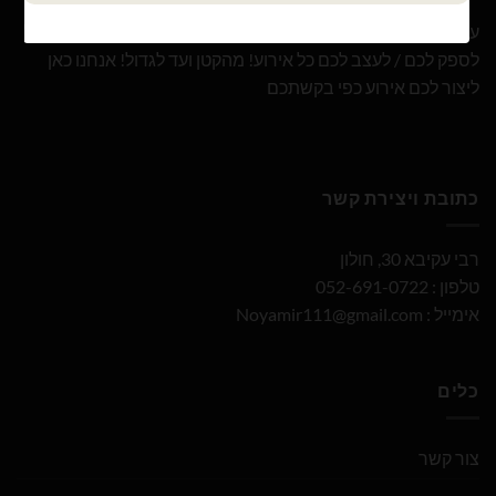
עם 10 שנות ניסיון ומבחר הבלונים הגדול והמובחר בארץ אנו נוכל
לספק לכם / לעצב לכם כל אירוע! מהקטן ועד לגדול! אנחנו כאן
ליצור לכם אירוע כפי בקשתכם
כתובת ויצירת קשר
רבי עקיבא 30, חולון
טלפון : 052-691-0722
אימייל :
Noyamir111@gmail.com
כלים
צור קשר