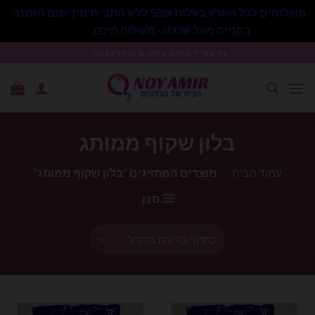
משלוחים לכל הארץ בעלות 50₪ ללא התניית מינימום הזמנה.
בקנייה מעל 600₪- משלוח חינם.
סגור
Ski
נוי עמיר שיווק בלונים וציוד נלווה .
t
conten
בלון שקוף ממותג
עמוד הבית
/
מוצרים המתויגים “בלון שקוף ממותג”
סנן