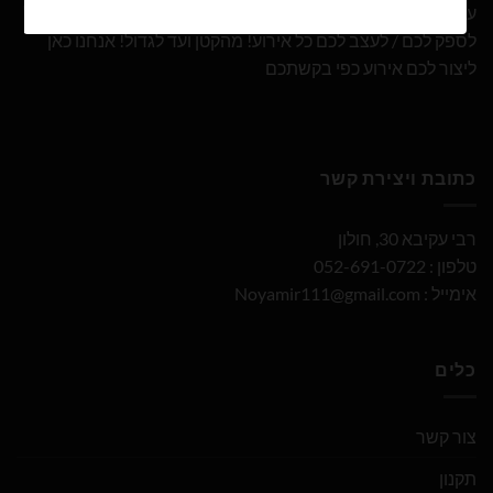
עם 10 שנות ניסיון ומבחר הבלונים הגדול והמובחר בארץ אנו נוכל
לספק לכם / לעצב לכם כל אירוע! מהקטן ועד לגדול! אנחנו כאן
ליצור לכם אירוע כפי בקשתכם
כתובת ויצירת קשר
רבי עקיבא 30, חולון
טלפון : 052-691-0722
אימייל :
Noyamir111@gmail.com
כלים
צור קשר
תקנון