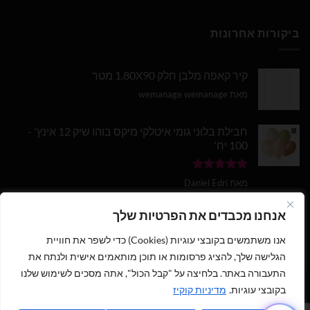
ביקורות אחרונות
קיר קאפה מלבן חלק 1.80X90 מטר
מאת wemanage wemanage
חבילת בלוני גומי איטלקי מיקס בוהו שיק 12 אינץ' -
100 יח'
דורג
5
מתוך
מאת Daniel Edri
5
בלון מספר 9 בצבע זהב מטאלי גודל 34 אינץ
אנחנו מכבדים את הפרטיות שלך
אנו משתמשים בקובצי עוגיות (Cookies) כדי לשפר את חוויית
דורג
5
מתוך
מאת wemanage wemanage
5
הגלישה שלך, להציג פרסומות או תוכן מותאמים אישית ולנתח את
התעבורה באתר. בלחיצה על "קבל הכול", אתה מסכים לשימוש שלנו
בקובצי עוגיות.
מדיניות קוקיז
1