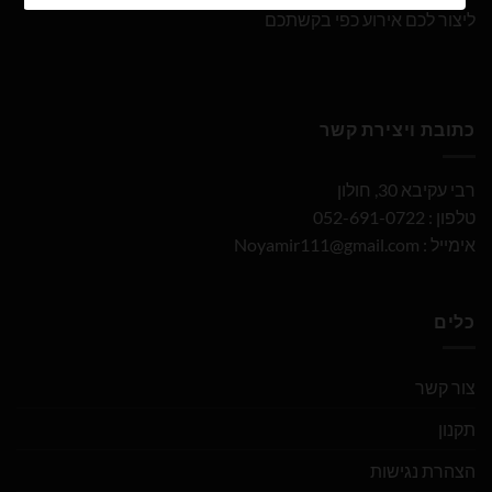
ליצור לכם אירוע כפי בקשתכם
כתובת ויצירת קשר
רבי עקיבא 30, חולון
טלפון : 052-691-0722
אימייל :
Noyamir111@gmail.com
כלים
צור קשר
תקנון
הצהרת נגישות