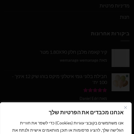
מדיניות פרטיות
חנות
ביקורות אחרונות
קיר קאפה מלבן חלק 1.80X90 מטר
מאת wemanage wemanage
חבילת בלוני גומי איטלקי מיקס בוהו שיק 12 אינץ' -
100 יח'
דורג
5
מתוך
מאת Daniel Edri
5
בלון מספר 9 בצבע זהב מטאלי גודל 34 אינץ
אנחנו מכבדים את הפרטיות שלך
אנו משתמשים בקובצי עוגיות (Cookies) כדי לשפר את חוויית
דורג
5
מתוך
מאת wemanage wemanage
5
הגלישה שלך, להציג פרסומות או תוכן מותאמים אישית ולנתח את