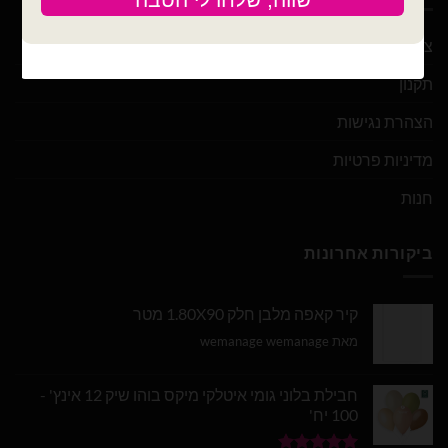
צור קשר
תקנון
הצהרת נגישות
מדיניות פרטיות
חנות
ביקורות אחרונות
קיר קאפה מלבן חלק 1.80X90 מטר
מאת wemanage wemanage
חבילת בלוני גומי איטלקי מיקס בוהו שיק 12 אינץ' -
100 יח'