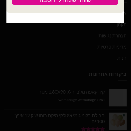
צור קשר
תקנון
הצהרת נגישות
מדיניות פרטיות
חנות
ביקורות אחרונות
קיר קאפה מלבן חלק 1.80X90 מטר
מאת wemanage wemanage
חבילת בלוני גומי איטלקי מיקס בוהו שיק 12 אינץ' -
100 יח'