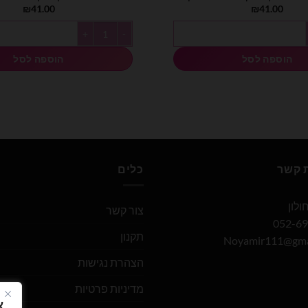
₪
41.00
₪
41.00
 גומי אקוומרין 25 יח' 19 אינץ
כמות של בלוני גומי 19 אינץ' מיקס צבעי מקרון - 25 יח'
הוספה לסל
הוספה לסל
ת קשר
כלים
צור קשר
תקנון
Noyamir111@gma
הצהרת נגישות
מדיניות פרטיות
א