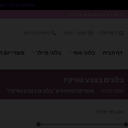
משלוחים לכל הארץ בעלות 50₪ ללא התניית מינימום הזמנה.
Ski
נוי עמיר שיווק בלונים וציוד נלווה .
t
conten
054-231-4473
10:00 - 16:00
CONTACT
דף הבית
בלוני גומי
בלוני מיילר
מוצרי יום ה
בלונים בצבע טורקיז
עמוד הבית
/
מוצרים המתויגים “בלונים בצבע טורקיז”
סנן לפי מחיר