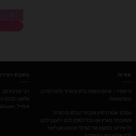
כמות של חבילת בלוני
אודות
כתובת ויציר
נוי עמיר – שיווק והפצה בלונים וציוד נלווה לצרכן
רבי עקיבא 30, חולון
ובסיטונאות
טלפון : 052-691-0722
אימייל :
il.com
עם 10 שנות ניסיון ומבחר הבלונים הגדול
והמובחר בארץ אנו נוכל לספק לכם / לעצב לכם
כל אירוע! מהקטן ועד לגדול! אנחנו כאן ליצור
לכם אירוע כפי בקשתכם