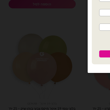
הוספה לסל
בלוני 19 אינץ׳ - GEMAR
בלוני גומי 19 אינץ' מיקס צבעי בוהו שיק – 25 יח'