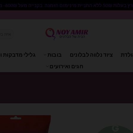
 בקנייה מעל 600₪- משלוח חינם.
חיפוש
עבור:
ולדת
ציוד נלווה לבלונים
בובות
גלילי מדבקות וי
חגים ואירועים