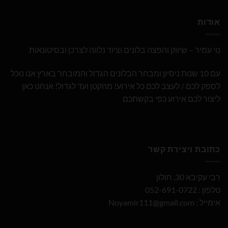
אודות
נוי עמיר – שיווק והפצה בלונים וציוד נלווה לצרכן ובסיטונאות
עם 10 שנות ניסיון ומבחר הבלונים הגדול והמובחר בארץ אנו נוכל
לספק לכם / לעצב לכם כל אירוע! מהקטן ועד לגדול! אנחנו כאן
ליצור לכם אירוע כפי בקשתכם
כתובת ויצירת קשר
רבי עקיבא 30, חולון
טלפון : 052-691-0722
אימייל :
Noyamir111@gmail.com