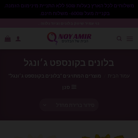
משלוחים לכל הארץ בעלות 50₪ ללא התניית מינימום הזמנה.
בקנייה מעל 600₪- משלוח חינם.
סגור
Ski
נוי עמיר שיווק בלונים וציוד נלווה .
t
conten
בלונים בקונספט ג׳ונגל
עמוד הבית
/
מוצרים המתויגים “בלונים בקונספט ג׳ונגל”
סנן