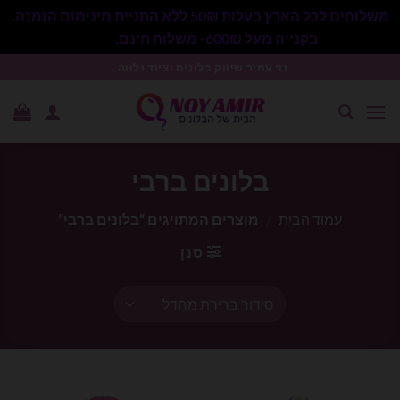
משלוחים לכל הארץ בעלות 50₪ ללא התניית מינימום הזמנה.
בקנייה מעל 600₪- משלוח חינם.
סגור
Ski
נוי עמיר שיווק בלונים וציוד נלווה .
t
conten
בלונים ברבי
עמוד הבית
/
מוצרים המתויגים “בלונים ברבי”
סנן