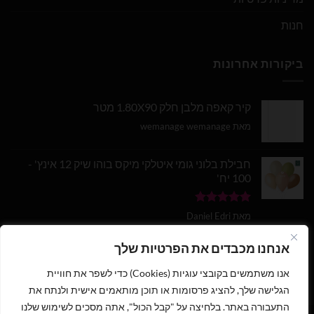
חנות
ביקורות אחרונות
קיר קאפה מלבן חלק 1.80X90 מטר
מאת wemanage wemanage
חבילת בלוני גומי איטלקי מיקס בוהו שיק 12 אינץ' -
100 יח'
דורג
5
מתוך
מאת Daniel Edri
5
בלון מספר 9 בצבע זהב מטאלי גודל 34 אינץ
אנחנו מכבדים את הפרטיות שלך
אנו משתמשים בקובצי עוגיות (Cookies) כדי לשפר את חוויית
דורג
5
מתוך
מאת wemanage wemanage
5
הגלישה שלך, להציג פרסומות או תוכן מותאמים אישית ולנתח את
התעבורה באתר. בלחיצה על "קבל הכול", אתה מסכים לשימוש שלנו