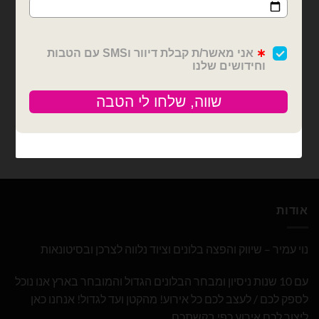
בלוני מיילר
בלון מיילר נעל עקב ברבי
₪
15.00
כמות של בלון מיילר נעל עקב ברבי
הוספה לסל
אודות
נוי עמיר – שיווק והפצה בלונים וציוד נלווה לצרכן ובסיטונאות
עם 10 שנות ניסיון ומבחר הבלונים הגדול והמובחר בארץ אנו נוכל
לספק לכם / לעצב לכם כל אירוע! מהקטן ועד לגדול! אנחנו כאן
ליצור לכם אירוע כפי בקשתכם