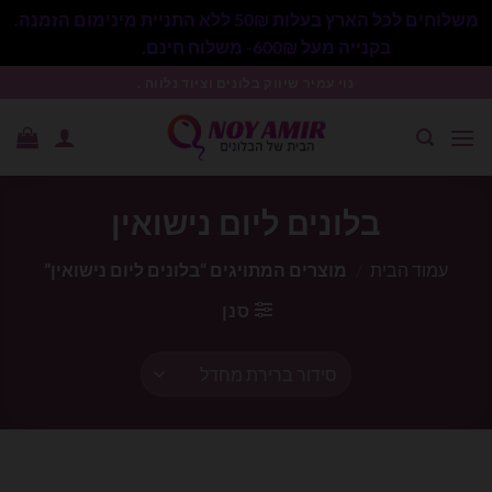
משלוחים לכל הארץ בעלות 50₪ ללא התניית מינימום הזמנה.
בקנייה מעל 600₪- משלוח חינם.
סגור
Ski
נוי עמיר שיווק בלונים וציוד נלווה .
t
conten
בלונים ליום נישואין
עמוד הבית
/
מוצרים המתויגים “בלונים ליום נישואין”
סנן