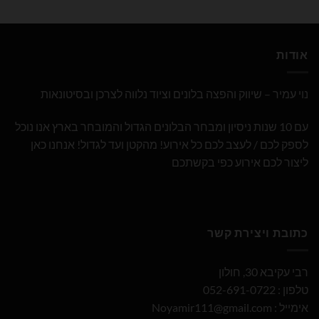
אודות
נוי עמיר – שיווק והפצה בלונים וציוד נלווה לצרכן ובסיטונאות
עם 10 שנות ניסיון ומבחר הבלונים הגדול והמובחר בארץ אנו נוכל
לספק לכם / לעצב לכם כל אירוע! מהקטן ועד לגדול! אנחנו כאן
ליצור לכם אירוע כפי בקשתכם
כתובת ויצירת קשר
רבי עקיבא 30, חולון
טלפון : 052-691-0722
אימייל :
Noyamir111@gmail.com