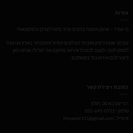
אודות
נוי עמיר – שיווק והפצה בלונים וציוד נלווה לצרכן ובסיטונאות
עם 10 שנות ניסיון ומבחר הבלונים הגדול והמובחר בארץ אנו נוכל
לספק לכם / לעצב לכם כל אירוע! מהקטן ועד לגדול! אנחנו כאן
ליצור לכם אירוע כפי בקשתכם
כתובת ויצירת קשר
רבי עקיבא 30, חולון
טלפון : 052-691-0722
אימייל :
Noyamir111@gmail.com