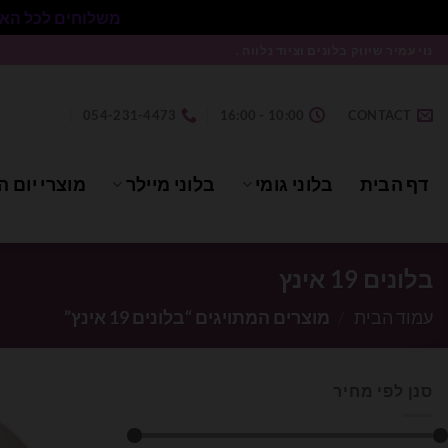
משלוחים לכל הארץ בעלות 50₪ ללא התניית מינימום הזמנה.
Ski
נוי עמיר שיווק בלונים וציוד נלווה .
t
conten
054-231-4473
10:00 - 16:00
CONTACT
דף הבית
בלוני גומי
בלוני מיילר
מוצרי יום ה
בלונים 19 אינץ
עמוד הבית
/
מוצרים המתויגים “בלונים 19 אינץ”
סנן לפי מחיר