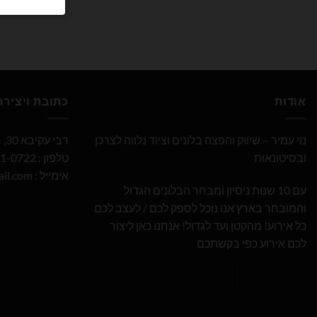
אודות
כתובת ויציר
נוי עמיר – שיווק והפצה בלונים וציוד נלווה לצרכן
רבי עקיבא 30, חולון
ובסיטונאות
טלפון : 052-691-0722
אימייל :
il.com
עם 10 שנות ניסיון ומבחר הבלונים הגדול
והמובחר בארץ אנו נוכל לספק לכם / לעצב לכם
כל אירוע! מהקטן ועד לגדול! אנחנו כאן ליצור
לכם אירוע כפי בקשתכם