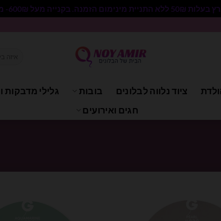
 בקנייה מעל 600₪- משלוח חינם.
חיפוש
עבור:
ולדת
ציוד נלווה לבלונים
בובות
גלילי מדבקות וי
חגים ואירועים