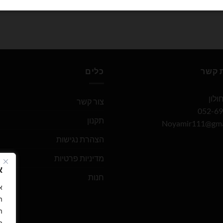
ת קשר
כלים
צור קשר
תקנון
Noyamir111@gma
הצהרת נגישות
מדיניות פרטיות
א
חנות
ה
ה
ב