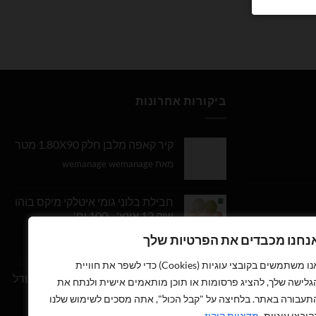
ביקורות אחרונות
קיר קאפה מלבן חלק 1.80X90 מטר
מאת wemanage wemanage
חבילת בלוני גומי איטלקי מיקס בוהו
שיק 12 אינץ' - 100 יח'
נחנו מכבדים את הפרטיות שלך
דורג
5
מתוך
מאת Daniel Edri
5
אנו משתמשים בקובצי עוגיות (Cookies) כדי לשפר את חוויית
בלון מספר 9 בצבע זהב מטאלי גודל
גלישה שלך, להציג פרסומות או תוכן מותאמים אישית ולנתח את
34 אינץ
תעבורה באתר. בלחיצה על "קבל הכול", אתה מסכים לשימוש שלנו
קובצי עוגיות.
מדיניות קוקיז