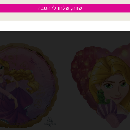
היה:
הוא:
היה:
הו
כמות של Anagram- מיילר 18׳ בת הים הקטנה אריאל
0.
₪13.00.
₪9.00.
₪13.00.
הוספה לסל
הוספה לסל