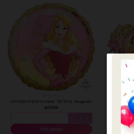
בלוני מיילר
Anagram- מיילר 18׳ אאורה היפיפייה הנרדמת
מחיר
₪
13.00
וכחי
וא:
כמות של Anagram- מיילר 18׳ אאורה היפיפייה הנרדמת
₪15.00
הוספה לסל