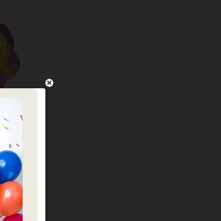
nagram
כמות של Anagram- הנסיכה רפונזל