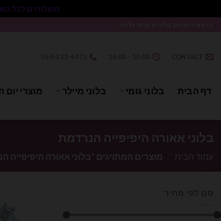
משלוחים לכל הארץ בעלות 50₪ ללא התניית מינימום הזמנה.
Ski
נוי עמיר שיווק בלונים וציוד נלווה .
t
conten
054-231-4473
10:00 - 16:00
CONTACT
דף הבית
בלוני גומי
בלוני מיילר
מוצרי יום ה
בלוני אאורה היפיפייה הנרדמת
עמוד הבית
/
מוצרים המתויגים “בלוני אאורה היפיפייה ה
סנן לפי מחיר