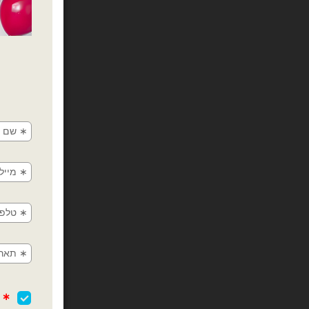
Anagram- מיילר 18׳ בל היפה