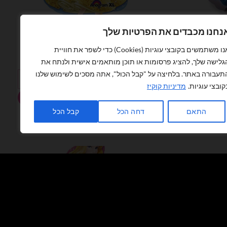
נחנו מכבדים את הפרטיות שלך
בלוני מיילר
אנו משתמשים בקובצי עוגיות (Cookies) כדי לשפר את חוויית
בלון מיילר 36׳ נסיכה שלגיה
מחיר
המחיר
המחיר
₪
15.00
₪
24.00
גלישה שלך, להציג פרסומות או תוכן מותאמים אישית ולנתח את
וכחי
המקורי
הנוכחי
תעבורה באתר. בלחיצה על "קבל הכול", אתה מסכים לשימוש שלנו
וא:
היה:
הוא:
כמות של בלון מיילר 36׳ נסיכה שלגיה
₪15.00.
₪24.00.
₪15.00
קובצי עוגיות.
מדיניות קוקיז
הוספה לסל
התאם
דחה הכל
קבל הכל