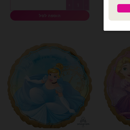
א:
היה:
הוא:
כמות של Anagram- מיילר 18׳ הנסיכה יסמין
₪9.00.
₪13.00.
₪9.0
הוספה לסל