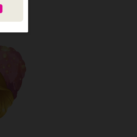
כמות של Anagram- מיילר 18׳ בל היפה והחיה