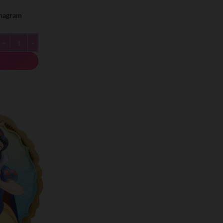
Anagram- מיילר 18׳ הנסיכה
כמות של Anagram- מיילר 18׳ הנסיכה רפונזל