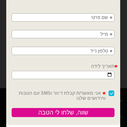
×
🚚
משלוחים מהיום למחר!
בלוני מיילר
בלוני מיילר
חולון, בת ים, תל אביב, ראשון לציון, גבעתיים, רמת
מיילר 26׳ לב ענק באהבה
מיילר 26׳ לב ענק מכל הלב
גן, בני ברק, אזור, נס ציונה, רמלה, לוד, אשדוד, יבנה,
לבבות כסוף אדום
כסף לבבות אדומים
פתח תקווה
₪
10.00
₪
10.00
המלאי אזל
המלאי אזל
צרפו אותי לרשימת
צרפו אותי לרשימת
המתנה
המתנה
אודות
נוי עמיר – שיווק והפצה בלונים וציוד נלווה לצרכן ובסיטונאות