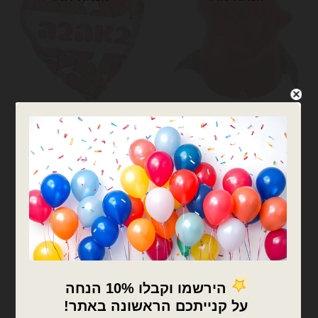
בלוני מיילר
בלוני מיילר
בלון מיילר 33 אינצ׳ בצורת
מיילר 26׳ לב ענק באהבה
פרח ורד אדום Qualatex
לבבות כסוף אדום
₪
10.00
₪
20.00
המלאי אזל
המלאי אזל
צרפו אותי לרשימת
צרפו אותי לרשימת
המתנה
המתנה
המלאי אזל
המלאי אזל