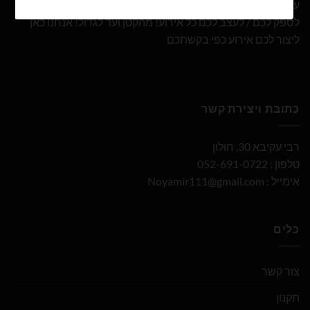
עם 10 שנות ניסיון ומבחר הבלונים הגדול והמובחר בארץ אנו נוכל
לספק לכם / לעצב לכם כל אירוע! מהקטן ועד לגדול! אנחנו כאן
ליצור לכם אירוע כפי בקשתכם
כתובת ויצירת קשר
רבי עקיבא 30, חולון
טלפון : 052-691-0722
אימייל :
Noyamir111@gmail.com
כלים
צור קשר
תקנון