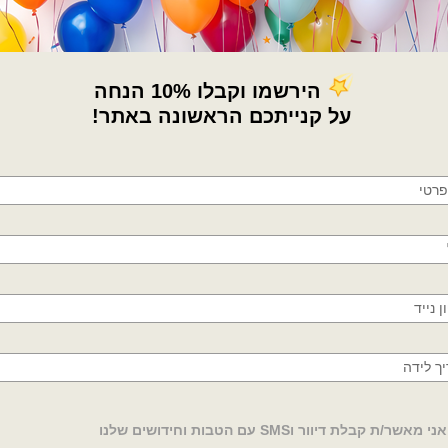
×
🚚
משלוחים מהיום למחר!
חולון, בת ים, תל אביב, ראשון לציון, גבעתיים, רמת
גן, בני ברק, אזור, נס ציונה, רמלה, לוד, אשדוד, יבנה,
פתח תקווה
אותיות
אותיות
ת באנגלית 14׳ כסף – G
מיילר אותיות באנגלית 14׳ כסף – H
₪
4.00
₪
4.00