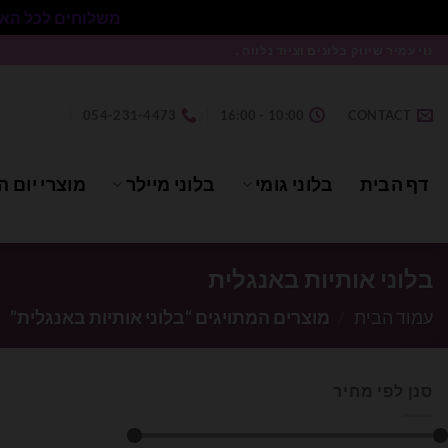
משלוחים לכל הארץ בעלות 50₪ ללא התניית מינימום הזמנה.
Ski
נוי עמיר שיווק בלונים וציוד נלווה .
t
conten
054-231-4473
10:00 - 16:00
CONTACT
דף הבית
בלוני גומי
בלוני מיילר
מוצרי יום ה
בלוני אותיות באנגלית
עמוד הבית
/
מוצרים המתויגים “בלוני אותיות באנגלית”
סנן לפי מחיר