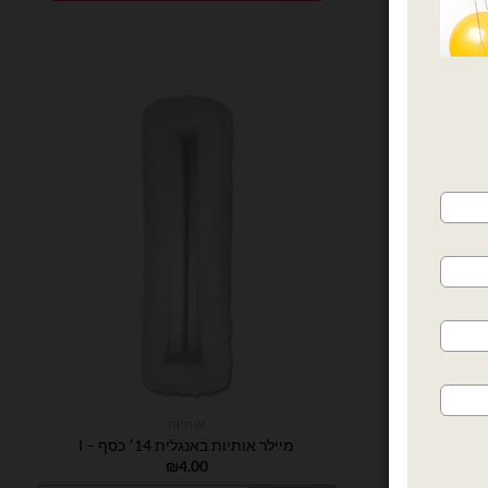
אותיות
מיילר אותיות באנגלית 14׳ כסף – I
₪
4.00