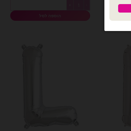
כמות של מיילר אותיות באנגלית 14׳ כסף - I
הוספה לסל