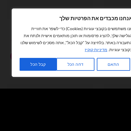
נחנו מכבדים את הפרטיות שלך
אותיות
אנו משתמשים בקובצי עוגיות (Cookies) כדי לשפר את חוויית
מיילר אותיות באנגלית 14׳ כסף – P
₪
4.00
גלישה שלך, להציג פרסומות או תוכן מותאמים אישית ולנתח את
תעבורה באתר. בלחיצה על "קבל הכול", אתה מסכים לשימוש שלנו
כמות של מיילר אותיות באנגלית 14׳ כסף - P
קובצי עוגיות.
מדיניות קוקיז
הוספה לסל
התאם
דחה הכל
קבל הכל