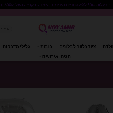
 בקנייה מעל 600₪- משלוח חינם.
חיפוש
עבור:
ולדת
ציוד נלווה לבלונים
בובות
גלילי מדבקות וי
חגים ואירועים