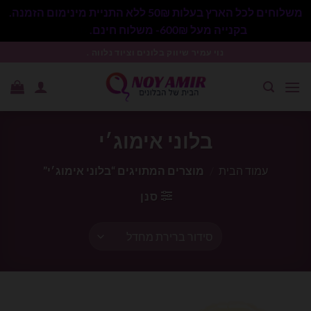
משלוחים לכל הארץ בעלות 50₪ ללא התניית מינימום הזמנה.
בקנייה מעל 600₪- משלוח חינם.
סגור
Ski
נוי עמיר שיווק בלונים וציוד נלווה .
t
conten
בלוני אימוג׳י
עמוד הבית
/
מוצרים המתויגים “בלוני אימוג׳י”
סנן