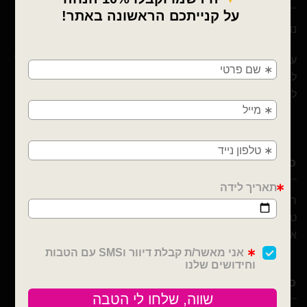
נוי עמיר – שיווק והפצה בלונים וציוד נלווה לצרכן ובסיטונאות
×
🚚
עם 10 שנות ניסיון ומבחר הבלונים הגדול והמובחר בארץ אנו נוכל
לספק לכם / לעצב לכם כל אירוע! מהקטן ועד לגדול! אנחנו כאן
משלוחים מהיום למחר!
ליצור לכם אירוע כפי בקשתכם
חולון, בת ים, תל אביב, ראשון לציון, גבעתיים, רמת
גן, בני ברק, אזור, נס ציונה, רמלה, לוד, אשדוד, יבנה,
פתח תקווה
כתובת ויצירת קשר
רבי עקיבא 30, חולון
טלפון : 052-691-0722
אימייל :
Noyamir111@gmail.com
כלים