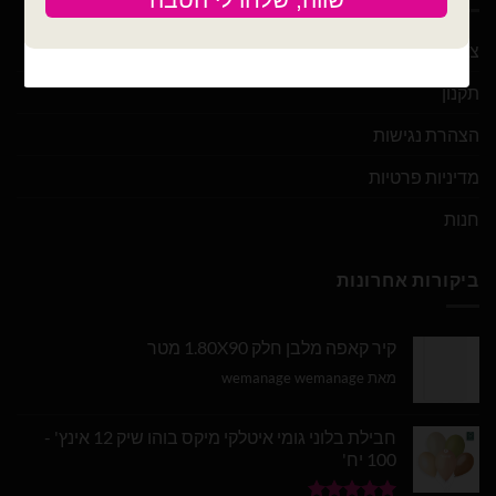
צור קשר
תקנון
הצהרת נגישות
מדיניות פרטיות
חנות
ביקורות אחרונות
קיר קאפה מלבן חלק 1.80X90 מטר
מאת wemanage wemanage
חבילת בלוני גומי איטלקי מיקס בוהו שיק 12 אינץ' -
100 יח'